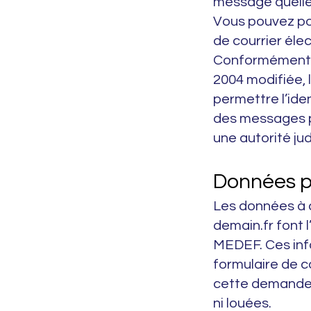
message quelle 
Vous pouvez po
de courrier éle
Conformément à 
2004 modifiée,
permettre l’ide
des messages p
une autorité ju
Données p
Les données à c
demain.fr font 
MEDEF. Ces inf
formulaire de c
cette demande. 
ni louées.