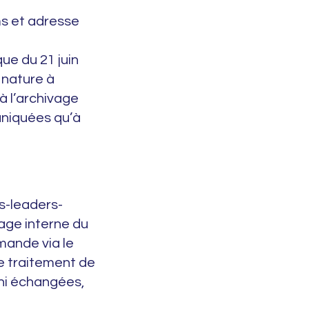
s et adresse
ue du 21 juin
 nature à
à l’archivage
niquées qu’à
es-leaders-
sage interne du
mande via le
e traitement de
 ni échangées,