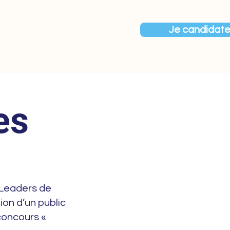
Je candidat
ion 2025
Contact
es
 Leaders de
ion d’un public
 concours «