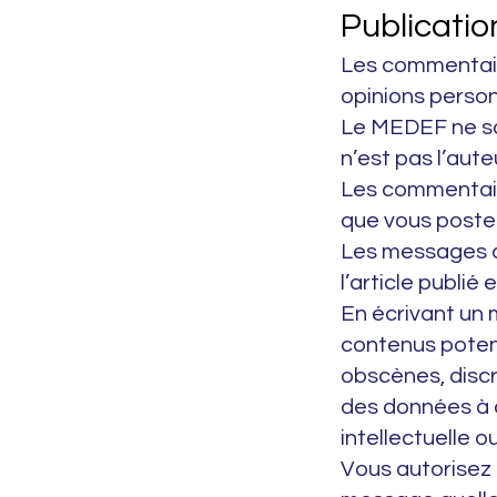
Publicati
Les commentair
opinions person
Le MEDEF ne sa
n’est pas l’aute
Les commentair
que vous postez
Les messages q
l’article publié
En écrivant un
contenus potenti
obscènes, discr
des données à c
intellectuelle o
Vous autorisez