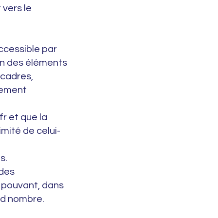
 vers le
accessible par
un des éléments
e cadres,
llement
fr et que la
imité de celui-
s.
 des
 pouvant, dans
and nombre.