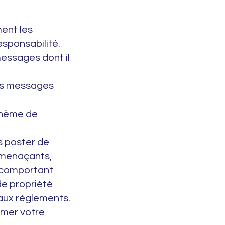
ent les
esponsabilité.
essages dont il
les messages
thème de
 poster de
, menaçants,
, comportant
de propriété
 aux règlements.
imer votre