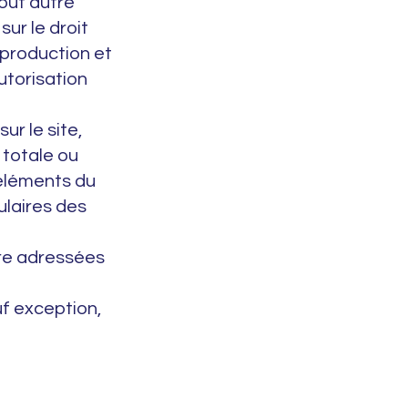
out autre
sur le droit
eproduction et
utorisation
r le site,
 totale ou
 éléments du
ulaires des
re adressées
uf exception,