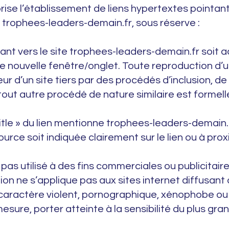
se l’établissement de liens hypertextes pointant
 trophees-leaders-demain.fr, sous réserve :
ntant vers le site trophees-leaders-demain.fr soit 
ne nouvelle fenêtre/onglet. Toute reproduction d’
rieur d’un site tiers par des procédés d’inclusion, d
e tout autre procédé de nature similaire est forme
title » du lien mentionne trophees-leaders-demain.
urce soit indiquée clairement sur le lien ou à prox
t pas utilisé à des fins commerciales ou publicitaire
ion ne s’applique pas aux sites internet diffusant
 caractère violent, pornographique, xénophobe ou
mesure, porter atteinte à la sensibilité du plus gr