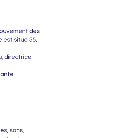
 Mouvement des
 est situé 55,
, directrice
vante
es, sons,