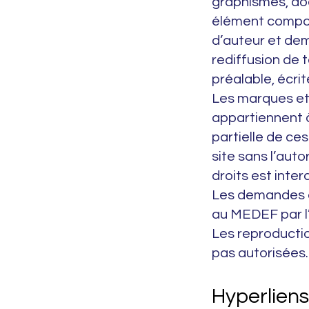
graphismes, do
élément composan
d’auteur et dem
rediffusion de 
préalable, écri
Les marques et 
appartiennent à
partielle de ce
site sans l’auto
droits est interd
Les demandes d
au MEDEF par l’
Les reproductio
pas autorisées.
Hyperliens