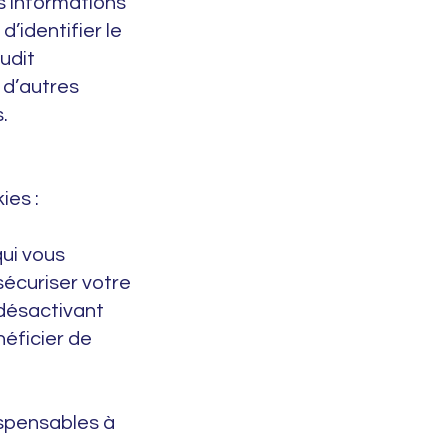
es informations
d’identifier le
dudit
, d’autres
.
ies :
qui vous
 sécuriser votre
désactivant
néficier de
ispensables à